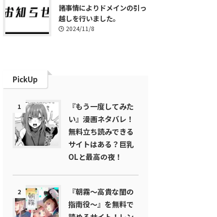
諸事情によりドメインの引っ
越しを行いました。
2024/11/8
PickUp
『もう一度してみた
1
い』漫画ネタバレ！
無料立ち読みできる
サイトはある？巨乳
OLと最高の夜！
『朝霧～高貴な閨の
2
指南役～』を無料で
読めるサイト！レン