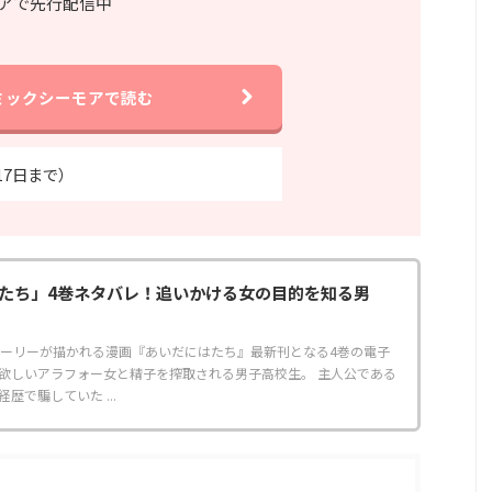
アで先行配信中
ミックシーモアで読む
17日まで）
たち」4巻ネタバレ！追いかける女の目的を知る男
トーリーが描かれる漫画『あいだにはたち』最新刊となる4巻の電子
欲しいアラフォー女と精子を搾取される男子高校生。 主人公である
歴で騙していた ...