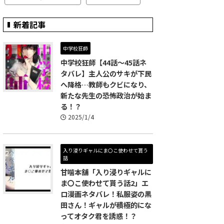
新着記事
中学校狂師
中学校狂師【44話～45話ネ
タバレ】主人公のサキが下民
へ降格…教師もクビになり、
新たな先生の恐怖政治が始ま
る！？
2025/1/4
入り浸りギャルにま〇こ使わせて貰う
話
甘噛本舗「入り浸りギャルに
ま〇こ使わせて貰う話2」エ
ロ漫画ネタバレ！私服姿の黒
田さん！ギャルが積極的にな
ってオタク君を誘惑！？