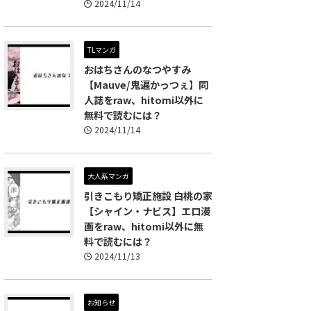
2024/11/14
TLマンガ
おはちさんのなつやすみ
【Mauve/鬼遍かっつぇ】同
人誌をraw、hitomi以外に
無料で読むには？
2024/11/14
大人系マンガ
引きこもり矯正施設 白桃の家
【シャイン・ナビス】エロ漫
画をraw、hitomi以外に無
料で読むには？
2024/11/13
お知らせ