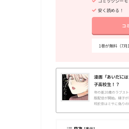
コミックシーモ
安く読める！
コ
1巻が無料（7月
漫画「あいだには
子高校生！？
年の差20歳のラブス
版配信が開始。精子が
玲於奈はミサに偽りの経
目次
[
表示
]