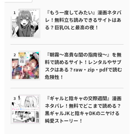
『もう一度してみたい』漫画ネタバ
1
レ！無料立ち読みできるサイトはあ
る？巨乳OLと最高の夜！
『朝霧～高貴な閨の指南役～』を無
2
料で読めるサイト！レンタルやサブ
スクはある？raw・zip・pdfで読む
危険性！
『ギャルと陰キャの交際週間』漫画
3
ネタバレ！無料でどこまで読める？
黒ギャルJKと陰キャDKのニヤける
純愛ストーリー！