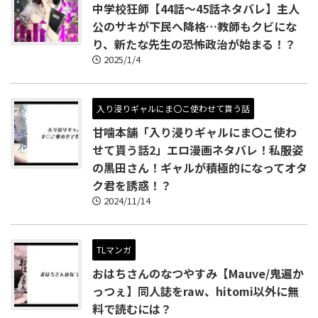
中学校狂師【44話～45話ネタバレ】主人
公のサキが下民へ降格…教師もクビにな
り、新たな先生の恐怖政治が始まる！？
2025/1/4
入り浸りギャルにま〇こ使わせて貰う話
甘噛本舗「入り浸りギャルにま〇こ使わ
せて貰う話2」エロ漫画ネタバレ！私服姿
の黒田さん！ギャルが積極的になってオタ
ク君を誘惑！？
2024/11/14
TLマンガ
おはちさんのなつやすみ【Mauve/鬼遍か
っつぇ】同人誌をraw、hitomi以外に無
料で読むには？