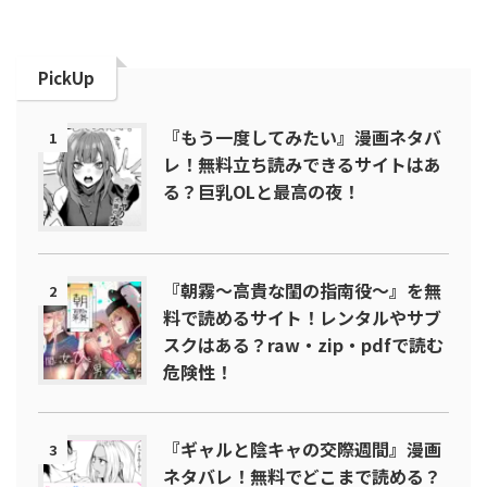
PickUp
『もう一度してみたい』漫画ネタバ
1
レ！無料立ち読みできるサイトはあ
る？巨乳OLと最高の夜！
『朝霧～高貴な閨の指南役～』を無
2
料で読めるサイト！レンタルやサブ
スクはある？raw・zip・pdfで読む
危険性！
『ギャルと陰キャの交際週間』漫画
3
ネタバレ！無料でどこまで読める？