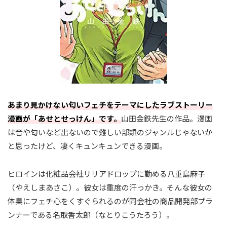
あまり見かけない匂いフェチをテーマにしたラブストーリー
漫画が「あせとせっけん」です。
山田金鉄先生の作品。漫画
は音や匂いなど出ないので難しい部類のジャンルじゃないか
と思ったけど、凄くキュンキュンできる漫画。
ヒロインは化粧品会社リリアドロップに勤める八重島麻子
（やえしまあさこ）。彼女は重度の汗っかき。そんな彼女の
体臭にフェチ心をくすぐられるのが同会社の商品開発部プラ
ンナーである名取香太郎（なとりこうたろう）。