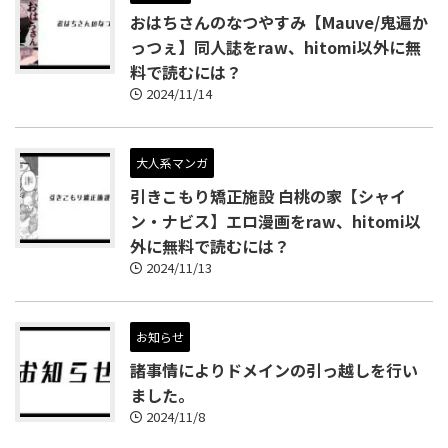
おはちさんのなつやすみ【Mauve/鬼遍か
っつぇ】同人誌をraw、hitomi以外に無
料で読むには？
2024/11/14
大人系マンガ
引きこもり矯正施設 白桃の家【シャイ
ン・ナビス】エロ漫画をraw、hitomi以
外に無料で読むには？
2024/11/13
お知らせ
諸事情によりドメインの引っ越しを行い
ました。
2024/11/8