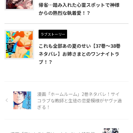
帰省…踏み入れた心霊スポットで神様
からの熱烈な執着愛！？
ラブストーリー
これも全部あの夏のせい【37巻〜38巻
ネタバレ】お姉さまとのワンナイトラ
ブ！？
漫画「ホームルーム」2巻ネタバレ！サイ
コラブな教師と生徒の恋愛模様がヤヴァ過
ぎる！