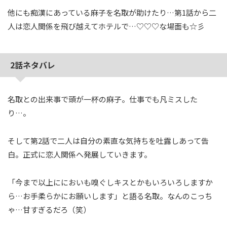
他にも痴漢にあっている麻子を名取が助けたり…第1話から二
人は恋人関係を飛び越えてホテルで…♡♡♡な場面も☆彡
2話ネタバレ
名取との出来事で頭が一杯の麻子。仕事でも凡ミスした
り…。
そして第2話で二人は自分の素直な気持ちを吐露しあって告
白。正式に恋人関係へ発展していきます。
「今まで以上ににおいも嗅ぐしキスとかもいろいろしますか
ら…お手柔らかにお願いします」と語る名取。なんのこっち
ゃ…甘すぎるだろ（笑）