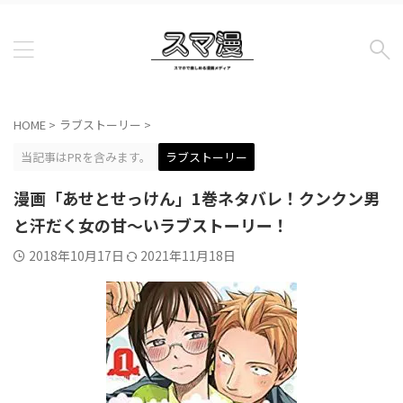
HOME
>
ラブストーリー
>
当記事はPRを含みます。
ラブストーリー
漫画「あせとせっけん」1巻ネタバレ！クンクン男
と汗だく女の甘〜いラブストーリー！
2018年10月17日
2021年11月18日