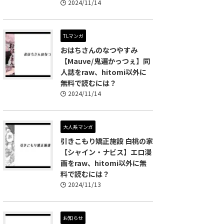
2024/11/14
TLマンガ
おはちさんのなつやすみ
【Mauve/鬼遍かっつぇ】同
人誌をraw、hitomi以外に
無料で読むには？
2024/11/14
大人系マンガ
引きこもり矯正施設 白桃の家
【シャイン・ナビス】エロ漫
画をraw、hitomi以外に無
料で読むには？
2024/11/13
お知らせ