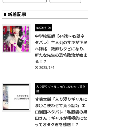
新着記事
中学校狂師
中学校狂師【44話～45話ネ
タバレ】主人公のサキが下民
へ降格…教師もクビになり、
新たな先生の恐怖政治が始ま
る！？
2025/1/4
入り浸りギャルにま〇こ使わせて貰う
話
甘噛本舗「入り浸りギャルに
ま〇こ使わせて貰う話2」エ
ロ漫画ネタバレ！私服姿の黒
田さん！ギャルが積極的にな
ってオタク君を誘惑！？