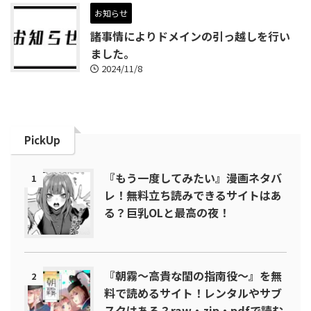
お知らせ
諸事情によりドメインの引っ越しを行い
ました。
2024/11/8
PickUp
『もう一度してみたい』漫画ネタバ
1
レ！無料立ち読みできるサイトはあ
る？巨乳OLと最高の夜！
『朝霧～高貴な閨の指南役～』を無
2
料で読めるサイト！レンタルやサブ
スクはある？raw・zip・pdfで読む