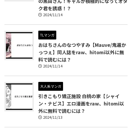
の黒田さん！ギャルが積極的になってオタ
ク君を誘惑！？
2024/11/14
TLマンガ
おはちさんのなつやすみ【Mauve/鬼遍か
っつぇ】同人誌をraw、hitomi以外に無
料で読むには？
2024/11/14
大人系マンガ
引きこもり矯正施設 白桃の家【シャイ
ン・ナビス】エロ漫画をraw、hitomi以
外に無料で読むには？
2024/11/13