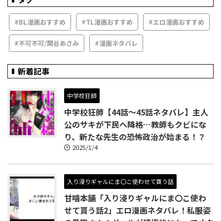
#BL漫画おすすめ
#TL漫画おすすめ
#エロ漫画おすすめ
#不可不可/関谷あさみ
#漫画ネタバレ
新着記事
中学校狂師
中学校狂師【44話～45話ネタバレ】主人
公のサキが下民へ降格…教師もクビにな
り、新たな先生の恐怖政治が始まる！？
2025/1/4
入り浸りギャルにま〇こ使わせて貰う話
甘噛本舗「入り浸りギャルにま〇こ使わ
せて貰う話2」エロ漫画ネタバレ！私服姿