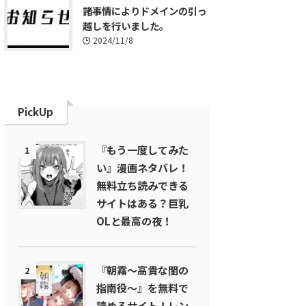
諸事情によりドメインの引っ
越しを行いました。
2024/11/8
PickUp
『もう一度してみた
1
い』漫画ネタバレ！
無料立ち読みできる
サイトはある？巨乳
OLと最高の夜！
『朝霧～高貴な閨の
2
指南役～』を無料で
読めるサイト！レン