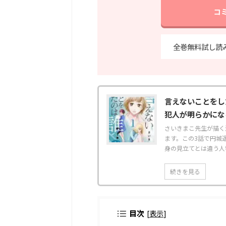
コ
全巻無料試し読
言えないことをし
犯人が明らかにな
さいきまこ先生が描く
ます。この3話で円城
身の見立てとは違う人物
続きを見る
目次
[
表示
]