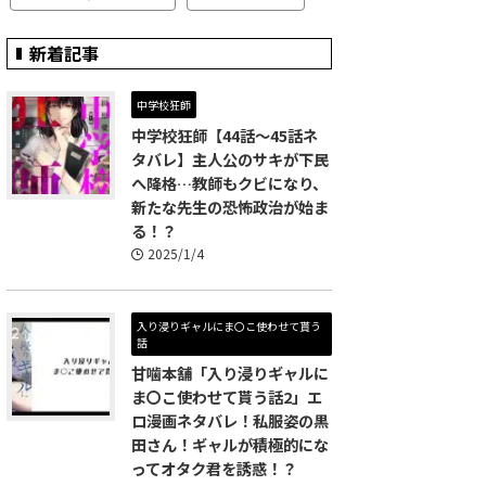
新着記事
中学校狂師
中学校狂師【44話～45話ネ
タバレ】主人公のサキが下民
へ降格…教師もクビになり、
新たな先生の恐怖政治が始ま
る！？
2025/1/4
入り浸りギャルにま〇こ使わせて貰う
話
甘噛本舗「入り浸りギャルに
ま〇こ使わせて貰う話2」エ
ロ漫画ネタバレ！私服姿の黒
田さん！ギャルが積極的にな
ってオタク君を誘惑！？