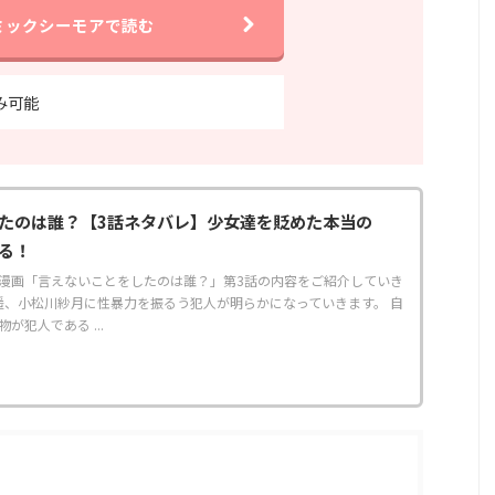
ミックシーモアで読む
み可能
たのは誰？【3話ネタバレ】少女達を貶めた本当の
る！
漫画「言えないことをしたのは誰？」第3話の内容をご紹介していき
遥、小松川紗月に性暴力を振るう犯人が明らかになっていきます。 自
が犯人である ...