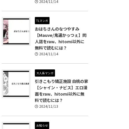
2024/11/14
TLマンガ
おはちさんのなつやすみ
【Mauve/鬼遍かっつぇ】同
人誌をraw、hitomi以外に
無料で読むには？
2024/11/14
大人系マンガ
引きこもり矯正施設 白桃の家
【シャイン・ナビス】エロ漫
画をraw、hitomi以外に無
料で読むには？
2024/11/13
お知らせ