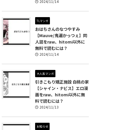
2024/11/14
TLマンガ
おはちさんのなつやすみ
【Mauve/鬼遍かっつぇ】同
人誌をraw、hitomi以外に
無料で読むには？
2024/11/14
大人系マンガ
引きこもり矯正施設 白桃の家
【シャイン・ナビス】エロ漫
画をraw、hitomi以外に無
料で読むには？
2024/11/13
お知らせ