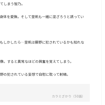
てしまう智乃。
身体を愛撫。そして里帆も一緒に混ざろうと誘ってい
もしかしたら…里帆は藤野に犯されているかも知れな
像。すると異常なほどの興奮を覚えてしまう。
野の犯されている妄想で自慰に耽って射精。
カラミざかり（50話）