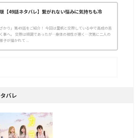
版【49話ネタバレ】繋がれない悩みに気持ちも冷
ざかり」第49話をご紹介！ 今回は里帆と交際している中で高成の苦
く事へ。 交際は順調であったが…身体の相性が悪く…次第に二人の
子が描かれて ...
ネタバレ