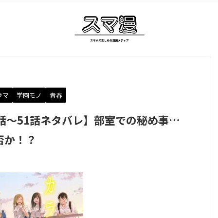
ラマ
学園モノ
青春
話～51話ネタバレ】部室での秘め事…
否か！？