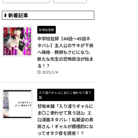
新着記事
中学校狂師
中学校狂師【44話～45話ネ
タバレ】主人公のサキが下民
へ降格…教師もクビになり、
新たな先生の恐怖政治が始ま
る！？
2025/1/4
入り浸りギャルにま〇こ使わせて貰う
話
甘噛本舗「入り浸りギャルに
ま〇こ使わせて貰う話2」エ
ロ漫画ネタバレ！私服姿の黒
田さん！ギャルが積極的にな
ってオタク君を誘惑！？