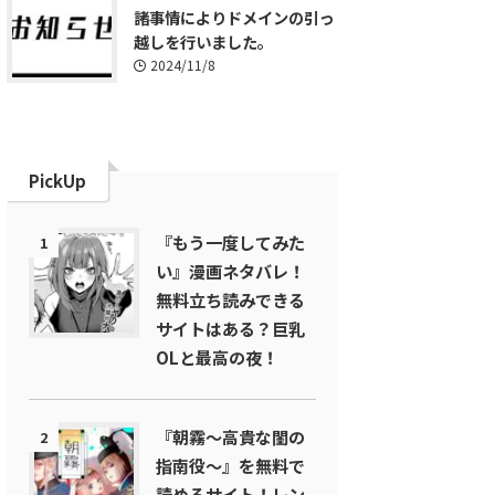
諸事情によりドメインの引っ
越しを行いました。
2024/11/8
PickUp
『もう一度してみた
1
い』漫画ネタバレ！
無料立ち読みできる
サイトはある？巨乳
OLと最高の夜！
『朝霧～高貴な閨の
2
指南役～』を無料で
読めるサイト！レン