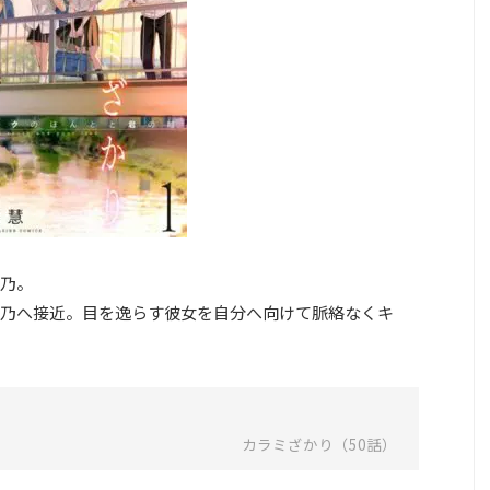
乃。
乃へ接近。目を逸らす彼女を自分へ向けて脈絡なくキ
カラミざかり（50話）