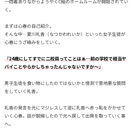
一悶着ありながらようやくC組のホームルームが開始されてい
く。
まずは心春の自己紹介。
そんな中…夏川礼香（なつかわれいか）といった女子生徒が
心春にうざ絡みをしていく。
『24歳にしてすでに二校目ってことはぁ…前の学校で相当ヤ
バイことやらかしちゃったんじゃないですか～』
男子生徒を食い物にしたのではないかと憶測で意地悪な質問
をしていく礼香。
礼香の発言を元にマジレスして逆に礼香へ赤っ恥をかかせて
いく心春。話が脱線したので元へ戻して出席を取っていく事
へ。