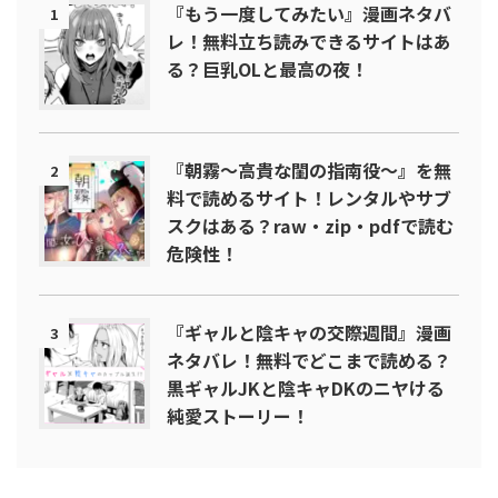
『もう一度してみたい』漫画ネタバ
1
レ！無料立ち読みできるサイトはあ
る？巨乳OLと最高の夜！
『朝霧～高貴な閨の指南役～』を無
2
料で読めるサイト！レンタルやサブ
スクはある？raw・zip・pdfで読む
危険性！
『ギャルと陰キャの交際週間』漫画
3
ネタバレ！無料でどこまで読める？
黒ギャルJKと陰キャDKのニヤける
純愛ストーリー！