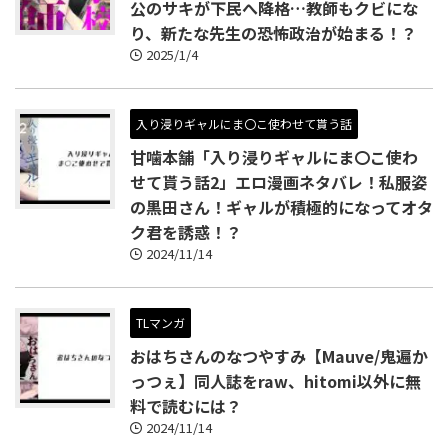
公のサキが下民へ降格…教師もクビにな
り、新たな先生の恐怖政治が始まる！？
2025/1/4
入り浸りギャルにま〇こ使わせて貰う話
甘噛本舗「入り浸りギャルにま〇こ使わ
せて貰う話2」エロ漫画ネタバレ！私服姿
の黒田さん！ギャルが積極的になってオタ
ク君を誘惑！？
2024/11/14
TLマンガ
おはちさんのなつやすみ【Mauve/鬼遍か
っつぇ】同人誌をraw、hitomi以外に無
料で読むには？
2024/11/14