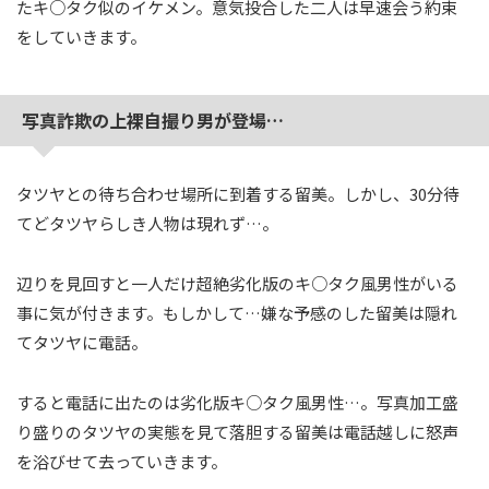
たキ○タク似のイケメン。意気投合した二人は早速会う約束
をしていきます。
写真詐欺の上裸自撮り男が登場…
タツヤとの待ち合わせ場所に到着する留美。しかし、30分待
てどタツヤらしき人物は現れず…。
辺りを見回すと一人だけ超絶劣化版のキ○タク風男性がいる
事に気が付きます。もしかして…嫌な予感のした留美は隠れ
てタツヤに電話。
すると電話に出たのは劣化版キ○タク風男性…。写真加工盛
り盛りのタツヤの実態を見て落胆する留美は電話越しに怒声
を浴びせて去っていきます。