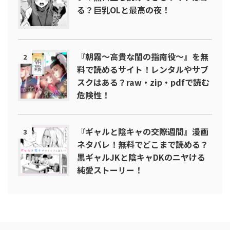
る？巨乳OLと最高の夜！
『朝霧～高貴な閨の指南役～』を無
2
料で読めるサイト！レンタルやサブ
スクはある？raw・zip・pdfで読む
危険性！
『ギャルと陰キャの交際週間』漫画
3
ネタバレ！無料でどこまで読める？
黒ギャルJKと陰キャDKのニヤける
純愛ストーリー！