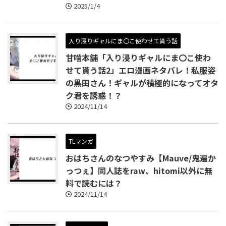
2025/1/4
入り浸りギャルにま〇こ使わせて貰う話
甘噛本舗「入り浸りギャルにま〇こ使わ
せて貰う話2」エロ漫画ネタバレ！私服姿
の黒田さん！ギャルが積極的になってオタ
ク君を誘惑！？
2024/11/14
TLマンガ
おはちさんのなつやすみ【Mauve/鬼遍か
っつぇ】同人誌をraw、hitomi以外に無
料で読むには？
2024/11/14