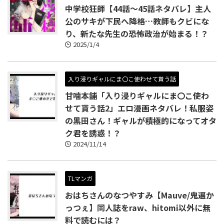
中学校狂師【44話～45話ネタバレ】主人
公のサキが下民へ降格…教師もクビにな
り、新たな先生の恐怖政治が始まる！？
2025/1/4
入り浸りギャルにま〇こ使わせて貰う話
甘噛本舗「入り浸りギャルにま〇こ使わ
せて貰う話2」エロ漫画ネタバレ！私服姿
の黒田さん！ギャルが積極的になってオタ
ク君を誘惑！？
2024/11/14
TLマンガ
おはちさんのなつやすみ【Mauve/鬼遍か
っつぇ】同人誌をraw、hitomi以外に無
料で読むには？