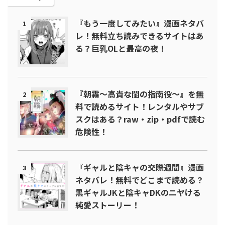
『もう一度してみたい』漫画ネタバ
1
レ！無料立ち読みできるサイトはあ
る？巨乳OLと最高の夜！
『朝霧～高貴な閨の指南役～』を無
2
料で読めるサイト！レンタルやサブ
スクはある？raw・zip・pdfで読む
危険性！
『ギャルと陰キャの交際週間』漫画
3
ネタバレ！無料でどこまで読める？
黒ギャルJKと陰キャDKのニヤける
純愛ストーリー！