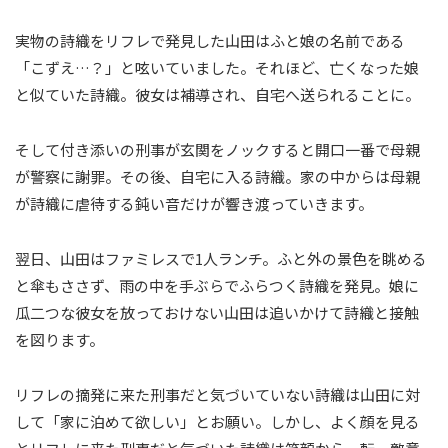
実物の詩織をリフレで発見した山田はふと娘の名前である
「こずえ…？」と呟いていました。それほど、亡くなった娘
と似ていた詩織。彼女は補導され、自宅へ送られることに。
そして付き添いの刑事が玄関をノックすると開口一番で母親
が警察に謝罪。その後、自宅に入る詩織。家の中からは母親
が詩織に虐待する鈍い音だけが響き渡っていきます。
翌日、山田はファミレスで1人ランチ。ふと外の景色を眺める
と傘もささず、雨の中を手ぶらでふらつく詩織を発見。娘に
瓜二つな彼女を放っておけない山田は追いかけて詩織と接触
を図ります。
リフレの摘発に来た刑事だと気づいていない詩織は山田に対
して「家に泊めて欲しい」とお願い。しかし、よく顔を見る