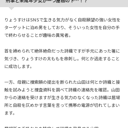
刑事と未成年少女が一つ屋根の下…！？
りょうすけはSNSで生きる気力がなく自殺願望の強い女性を
ターゲットに泊め男をしており、そういった女性を自分の手
で終わらせることが趣味の異常者。
首を締められて絶体絶命だった詩織ですが手元にあった箸に
気づき、りょうすけの太ももを串刺し。何とか逃走すること
に成功します。
一方、母親に捜索願の提出を断られた山田は何とか詩織と接
触を試みようと捜査資料を調べて詩織の連絡先を確認。山田
からの連絡を受けますが生きる気力のなくなった詩織は居場
所と自殺を仄めかす言葉を言って携帯の電源が切れてしまい
ます。