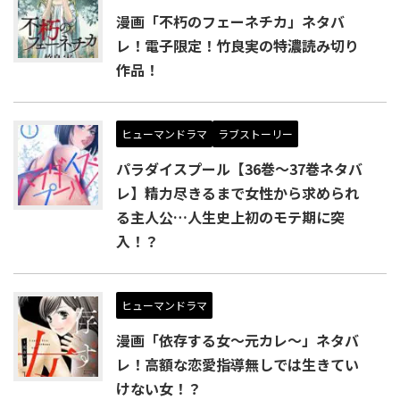
漫画「不朽のフェーネチカ」ネタバ
レ！電子限定！竹良実の特濃読み切り
作品！
ヒューマンドラマ
ラブストーリー
パラダイスプール【36巻～37巻ネタバ
レ】精力尽きるまで女性から求められ
る主人公…人生史上初のモテ期に突
入！？
ヒューマンドラマ
漫画「依存する女〜元カレ〜」ネタバ
レ！高額な恋愛指導無しでは生きてい
けない女！？