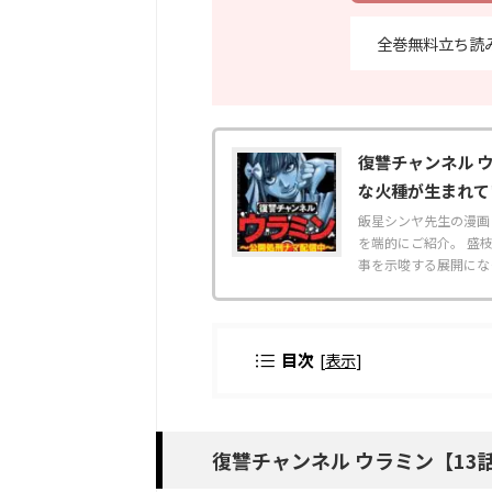
全巻無料立ち読
復讐チャンネル 
な火種が生まれて
飯星シンヤ先生の漫画
を端的にご紹介。 盛
事を示唆する展開になって
目次
[
表示
]
復讐チャンネル ウラミン【13