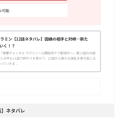
み可能
ウラミン【12話ネタバレ】因縁の相手と対峙…新た
いく！？
「復讐チャンネル ウラミン～公開処刑ナマ配信中～」第12話の内容
枝との件も11話で終わりを見せて、12話から新たな波乱を巻き起こる
いきま ...
話】ネタバレ