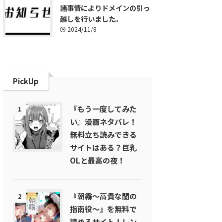
諸事情によりドメインの引っ
越しを行いました。
2024/11/8
PickUp
『もう一度してみた
1
い』漫画ネタバレ！
無料立ち読みできる
サイトはある？巨乳
OLと最高の夜！
『朝霧～高貴な閨の
2
指南役～』を無料で
読めるサイト！レン