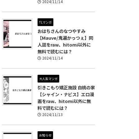
2024/11/14
TLマンガ
おはちさんのなつやすみ
【Mauve/鬼遍かっつぇ】同
人誌をraw、hitomi以外に
無料で読むには？
2024/11/14
大人系マンガ
引きこもり矯正施設 白桃の家
【シャイン・ナビス】エロ漫
画をraw、hitomi以外に無
料で読むには？
2024/11/13
お知らせ