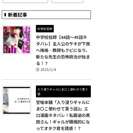
新着記事
中学校狂師
中学校狂師【44話～45話ネ
タバレ】主人公のサキが下民
へ降格…教師もクビになり、
新たな先生の恐怖政治が始ま
る！？
2025/1/4
入り浸りギャルにま〇こ使わせて貰う
話
甘噛本舗「入り浸りギャルに
ま〇こ使わせて貰う話2」エ
ロ漫画ネタバレ！私服姿の黒
田さん！ギャルが積極的にな
ってオタク君を誘惑！？