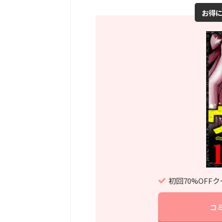
お得
初回70%OFF
コ