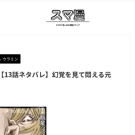
 ウラミン
【13話ネタバレ】幻覚を見て悶える元