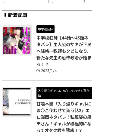
新着記事
中学校狂師
中学校狂師【44話～45話ネ
タバレ】主人公のサキが下民
へ降格…教師もクビになり、
新たな先生の恐怖政治が始ま
る！？
2025/1/4
入り浸りギャルにま〇こ使わせて貰う
話
甘噛本舗「入り浸りギャルに
ま〇こ使わせて貰う話2」エ
ロ漫画ネタバレ！私服姿の黒
田さん！ギャルが積極的にな
ってオタク君を誘惑！？