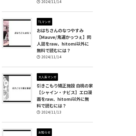
2024/11/14
TLマンガ
おはちさんのなつやすみ
【Mauve/鬼遍かっつぇ】同
人誌をraw、hitomi以外に
無料で読むには？
2024/11/14
大人系マンガ
引きこもり矯正施設 白桃の家
【シャイン・ナビス】エロ漫
画をraw、hitomi以外に無
料で読むには？
2024/11/13
お知らせ