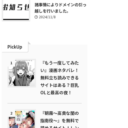
諸事情によりドメインの引っ
越しを行いました。
2024/11/8
PickUp
『もう一度してみた
1
い』漫画ネタバレ！
無料立ち読みできる
サイトはある？巨乳
OLと最高の夜！
『朝霧～高貴な閨の
2
指南役～』を無料で
読めるサイト！レン