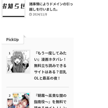
諸事情によりドメインの引っ
越しを行いました。
2024/11/8
PickUp
『もう一度してみた
1
い』漫画ネタバレ！
無料立ち読みできる
サイトはある？巨乳
OLと最高の夜！
『朝霧～高貴な閨の
2
指南役～』を無料で
読めるサイト！レン