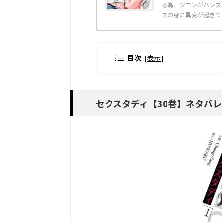
る為、ジヨンがハンス
スの身に異変が起きて突如
目次
[
表示
]
セクスタディ【30巻】ネタバレ