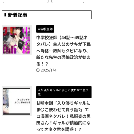
新着記事
中学校狂師
中学校狂師【44話～45話ネ
タバレ】主人公のサキが下民
へ降格…教師もクビになり、
新たな先生の恐怖政治が始ま
る！？
2025/1/4
入り浸りギャルにま〇こ使わせて貰う
話
甘噛本舗「入り浸りギャルに
ま〇こ使わせて貰う話2」エ
ロ漫画ネタバレ！私服姿の黒
田さん！ギャルが積極的にな
ってオタク君を誘惑！？