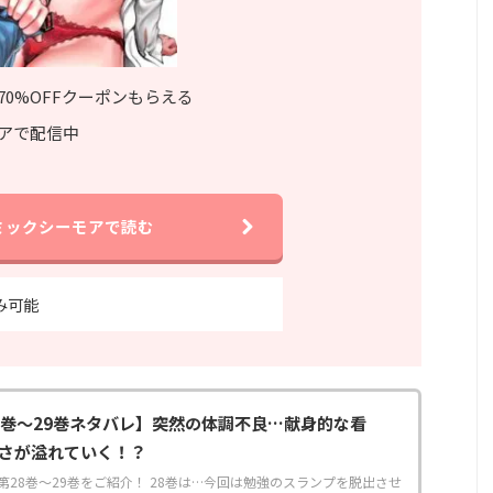
70%OFFクーポンもらえる
アで配信中
ミックシーモアで読む
み可能
8巻～29巻ネタバレ】突然の体調不良…献身的な看
さが溢れていく！？
28巻～29巻をご紹介！ 28巻は…今回は勉強のスランプを脱出させ