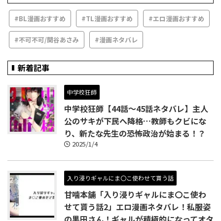
#BL漫画おすすめ
#TL漫画おすすめ
#エロ漫画おすすめ
#不可不可/関谷あさみ
#漫画ネタバレ
新着記事
中学校狂師
中学校狂師【44話～45話ネタバレ】主人
公のサキが下民へ降格…教師もクビにな
り、新たな先生の恐怖政治が始まる！？
2025/1/4
入り浸りギャルにま〇こ使わせて貰う話
甘噛本舗「入り浸りギャルにま〇こ使わ
せて貰う話2」エロ漫画ネタバレ！私服姿
の黒田さん！ギャルが積極的になってオタ