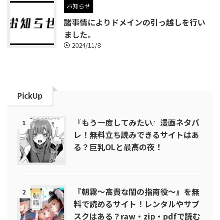
お知らせ
諸事情によりドメインの引っ越しを行い
ました。
2024/11/8
PickUp
『もう一度してみたい』漫画ネタバ
1
レ！無料立ち読みできるサイトはあ
る？巨乳OLと最高の夜！
『朝霧～高貴な閨の指南役～』を無
2
料で読めるサイト！レンタルやサブ
スクはある？raw・zip・pdfで読む