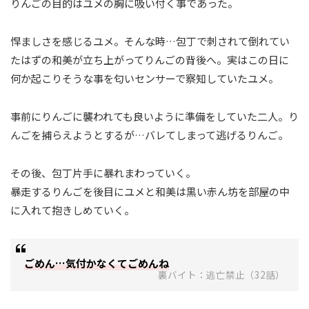
りんごの目的はユメの胸に吸い付く事であった。
悍ましさを感じるユメ。そんな時…包丁で刺されて倒れてい
たはずの和美が立ち上がってりんごの背後へ。実はこの日に
何か起こりそうな事を匂いセンサーで察知していたユメ。
事前にりんごに襲われても良いように準備をしていた二人。り
んごを捕らえようとするが…バレてしまって逃げるりんご。
その後、包丁片手に暴れまわっていく。
暴走するりんごを後目にユメと和美は黒い赤ん坊を部屋の中
に入れて抱きしめていく。
ごめん…気付かなくてごめんね
裏バイト：逃亡禁止（32話）