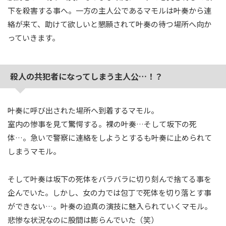
下を殺害する事へ。一方の主人公であるマモルは叶奏から連
絡が来て、助けて欲しいと懇願されて叶奏の待つ場所へ向か
っていきます。
殺人の共犯者になってしまう主人公…！？
叶奏に呼び出された場所へ到着するマモル。
室内の惨事を見て驚愕する。裸の叶奏…そして坂下の死
体…。急いで警察に連絡をしようとするも叶奏に止められて
しまうマモル。
そして叶奏は坂下の死体をバラバラに切り刻んで捨てる事を
企んでいた。しかし、女の力では包丁で死体を切り落とす事
ができない…。叶奏の迫真の演技に魅入られていくマモル。
悲惨な状況なのに股間は膨らんでいた（笑）