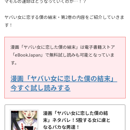
マモルの運命はどうなっていくのか…！？
ヤバい女に恋する僕の結末・第2巻の内容をご紹介していきま
す！
漫画「ヤバい女に恋した僕の結末」は電子書籍ストア
「eBookJapan」で無料試し読みも可能となっていま
す。
漫画「ヤバい女に恋した僕の結末」
今すぐ試し読みする
漫画「ヤバい女に恋した僕の結
末」ネタバレ！5股する女に虜と
なるバカな男達！