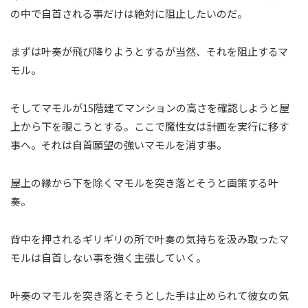
の中で自首される事だけは絶対に阻止したいのだ。
まずは叶奏が飛び降りようとするが当然、それを阻止するマ
モル。
そしてマモルが15階建てマンションの高さを確認しようと屋
上から下を覗こうとする。ここで魔性女は計画を実行に移す
事へ。それは自首願望の強いマモルを消す事。
屋上の縁から下を除くマモルを突き落とそうと画策する叶
奏。
背中を押されるギリギリの所で叶奏の気持ちを汲み取ったマ
モルは自首しない事を強く主張していく。
叶奏のマモルを突き落とそうとした手は止められて彼女の気