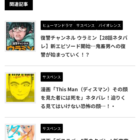
関連記事
ヒューマンドラマ
サスペンス
バイオレンス
復讐チャンネル ウラミン【28話ネタバ
レ】新エピソード開始…鬼畜男への復
讐が始まっていく！？
サスペンス
漫画「This Man（ディスマン）その顔
を見た者には死を」ネタバレ！迫りく
る見てはいけない恐怖の顔…！・
サスペンス