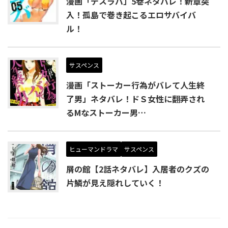
漫画「デスラバ」5巻ネタバレ！新章突
入！孤島で巻き起こるエロサバイバ
ル！
サスペンス
漫画「ストーカー行為がバレて人生終
了男」ネタバレ！ドＳ女性に翻弄され
るMなストーカー男…
ヒューマンドラマ
サスペンス
屑の館【2話ネタバレ】入居者のクズの
片鱗が見え隠れしていく！