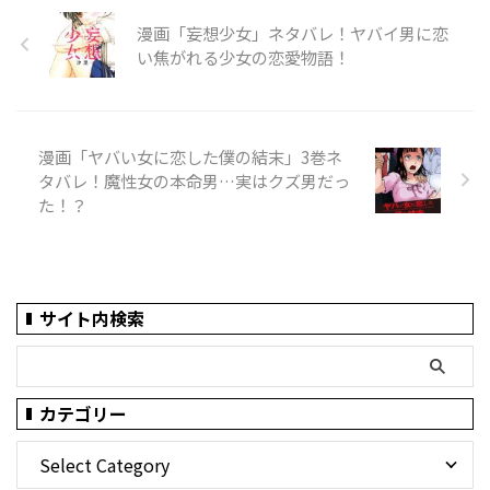
漫画「妄想少女」ネタバレ！ヤバイ男に恋
い焦がれる少女の恋愛物語！
漫画「ヤバい女に恋した僕の結末」3巻ネ
タバレ！魔性女の本命男…実はクズ男だっ
た！？
サイト内検索
カテゴリー