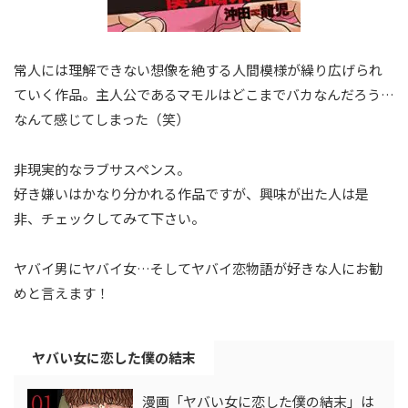
常人には理解できない想像を絶する人間模様が繰り広げられ
ていく作品。主人公であるマモルはどこまでバカなんだろう…
なんて感じてしまった（笑）
非現実的なラブサスペンス。
好き嫌いはかなり分かれる作品ですが、興味が出た人は是
非、チェックしてみて下さい。
ヤバイ男にヤバイ女…そしてヤバイ恋物語が好きな人にお勧
めと言えます！
ヤバい女に恋した僕の結末
漫画「ヤバい女に恋した僕の結末」は