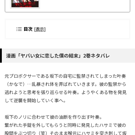
目次
[
表示
]
漫画「ヤバい女に恋した僕の結末」2巻ネタバレ
元プロボクサーである坂下の自宅に監禁されてしまった叶奏
（かなで）…乱暴され体を弄ばれていきます。彼の監禁から
逃れようと思考を張り巡らせる叶奏。ようやくある物を発見
して逆襲を開始していく事へ。
坂下のノリに合わせて彼の油断を作り出す叶奏。
繋がれた手錠を外してもらうと同時に発見したハサミで彼の
股間をぶつ切り（笑）そのまま喉元にハサミを突き刺して坂