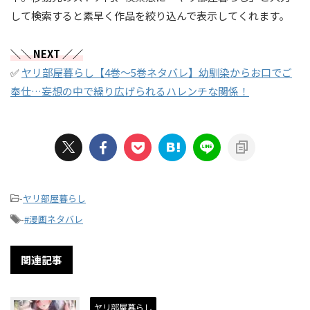
して検索すると素早く作品を絞り込んで表示してくれます。
＼＼ NEXT ／／
✅
ヤリ部屋暮らし【4巻～5巻ネタバレ】幼馴染からお口でご
奉仕…妄想の中で繰り広げられるハレンチな関係！
-
ヤリ部屋暮らし
-
#漫画ネタバレ
関連記事
ヤリ部屋暮らし