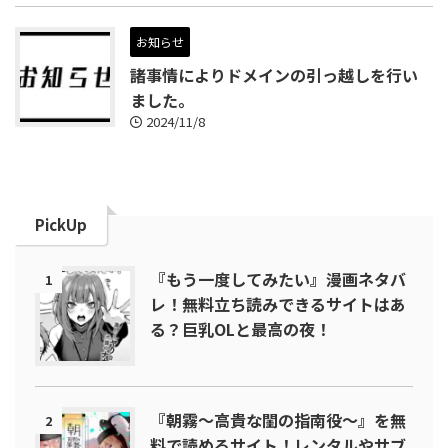
お知らせ
諸事情によりドメインの引っ越しを行い
ました。
2024/11/8
PickUp
『もう一度してみたい』漫画ネタバ
1
レ！無料立ち読みできるサイトはあ
る？巨乳OLと最高の夜！
『朝霧～高貴な閨の指南役～』を無
2
料で読めるサイト！レンタルやサブ