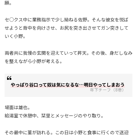
願。
セ○クス中に業務指示で少し拗ねる佐野。そんな彼女を悦ば
せようと背中を向けさせ、お尻を突き出させてガン突きして
いく小野。
両者共に我慢の玄関を迎えていって昇天。その後、身だしなみ
を整えながら小野が考える。
やっぱり谷口って奴は気になるな…明日やってしまおう
年下チーフ（8巻）
場面は雄也。
給湯室で休憩中、栞里とメッセージのやり取り。
その最中に菫が訪れる。この日は小野と食事に行くので送迎