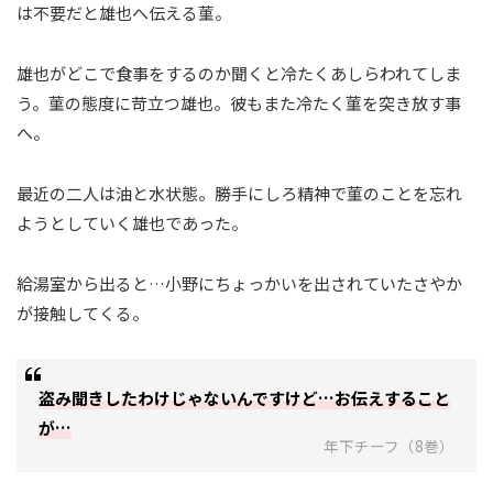
は不要だと雄也へ伝える菫。
雄也がどこで食事をするのか聞くと冷たくあしらわれてしま
う。菫の態度に苛立つ雄也。彼もまた冷たく菫を突き放す事
へ。
最近の二人は油と水状態。勝手にしろ精神で菫のことを忘れ
ようとしていく雄也であった。
給湯室から出ると…小野にちょっかいを出されていたさやか
が接触してくる。
盗み聞きしたわけじゃないんですけど…お伝えすること
が…
年下チーフ（8巻）