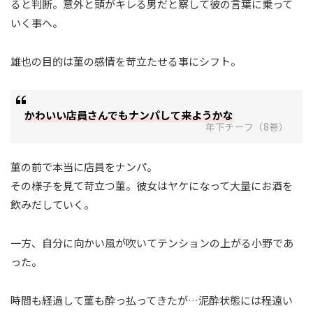
ると判断。意外と頭がキレる男だと察して彼の言葉に乗って
いく事へ。
雄也の目的は菫の感情を苛立たせる事にシフト。
かわいい店員さんでもナンパして来ようかな
年下チーフ（8巻）
菫の前で本当に店員をナンパ。
その様子を見て苛立つ菫。彼女はヤケになって大量にお酒を
飲みだしていく。
一方、自分に向かい風が吹いてテンションの上がる小野であ
った。
時間も経過して菫も酔っ払ってきたが…泥酔状態には程遠い