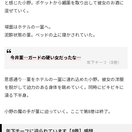
と感じた小野。ポケットから媚薬を取り出して彼女のお酒に
混ぜていく。
場面はホテルの一室へ。
泥酔状態の菫。ベッドの上に寝かされていた。
今井菫…ガードの硬い女だったな…
年下チーフ（8巻）
思惑通り…菫をホテルの一室に連れ込めた小野。彼女の洋服
を脱がして迫力のある身体を眺めていく。同時にビキビキに
滾る下半身。
小野の魔の手が菫に迫っていく。ここで第8巻は終了。
年下チーフに迫られています【8巻】感想