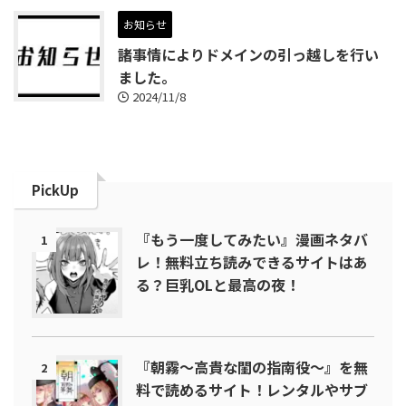
お知らせ
諸事情によりドメインの引っ越しを行い
ました。
2024/11/8
PickUp
『もう一度してみたい』漫画ネタバ
1
レ！無料立ち読みできるサイトはあ
る？巨乳OLと最高の夜！
『朝霧～高貴な閨の指南役～』を無
2
料で読めるサイト！レンタルやサブ