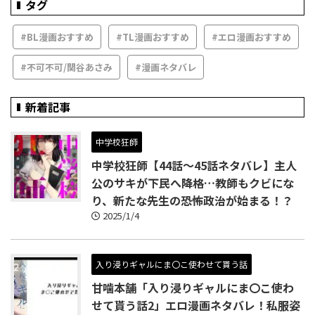
タグ
#BL漫画おすすめ
#TL漫画おすすめ
#エロ漫画おすすめ
#不可不可/関谷あさみ
#漫画ネタバレ
新着記事
中学校狂師
中学校狂師【44話～45話ネタバレ】主人
公のサキが下民へ降格…教師もクビにな
り、新たな先生の恐怖政治が始まる！？
2025/1/4
入り浸りギャルにま〇こ使わせて貰う話
甘噛本舗「入り浸りギャルにま〇こ使わ
せて貰う話2」エロ漫画ネタバレ！私服姿