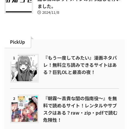
ました。
2024/11/8
PickUp
『もう一度してみたい』漫画ネタバ
1
レ！無料立ち読みできるサイトはあ
る？巨乳OLと最高の夜！
『朝霧～高貴な閨の指南役～』を無
2
料で読めるサイト！レンタルやサブ
スクはある？raw・zip・pdfで読む
危険性！