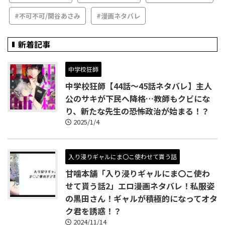
#不可不可/関谷あさみ
#漫画ネタバレ
新着記事
中学校狂師
中学校狂師【44話～45話ネタバレ】主人
公のサキが下民へ降格…教師もクビにな
り、新たな先生の恐怖政治が始まる！？
2025/1/4
入り浸りギャルにま〇こ使わせて貰う話
甘噛本舗「入り浸りギャルにま〇こ使わ
せて貰う話2」エロ漫画ネタバレ！私服姿
の黒田さん！ギャルが積極的になってオタ
ク君を誘惑！？
2024/11/14