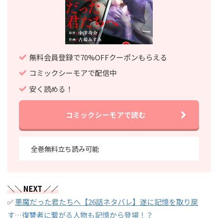
無料会員登録で70%OFFクーポンもらえる
コミックシーモアで配信中
安く読める！
コミックシーモアで読む
全巻無料立ち読み可能
＼＼ NEXT ／／
✅
悪魔だった君たちへ【26話ネタバレ】遂に記憶を取り戻
す…復讐者に繋がる人物も記憶から登場！？